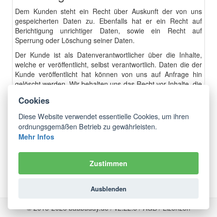
Dem Kunden steht ein Recht über Auskunft der von uns
gespeicherten Daten zu. Ebenfalls hat er ein Recht auf
Berichtigung unrichtiger Daten, sowie ein Recht auf
Sperrung oder Löschung seiner Daten.
Der Kunde ist als Datenverantwortlicher über die Inhalte,
welche er veröffentlicht, selbst verantwortlich. Daten die der
Kunde veröffentlicht hat können von uns auf Anfrage hin
gelöscht werden. Wir behalten uns das Recht vor Inhalte, die
zur Erfüllung rechtlicher Anforderungen gespeichert werden
Cookies
müssen, nicht zu löschen.
Diese Website verwendet essentielle Cookies, um ihren
Anfragen auf Auskunft, Berichtigung, Sperrung oder
ordnungsgemäßen Betrieb zu gewährleisten.
Löschung von Daten werden an
info@baubuddy.de
Mehr Infos
gesendet.
Auf der Website oder in der App eingetragene Daten, wie
bspw. Mitarbeiter- oder Kunden-Daten können jederzeit
Zustimmen
selbstständig gelöscht werden.
10. Aktualität und Änderungen
Ausblenden
dieser Datenschutzerklärung
© 2015-2026 baubuddy.de / v2.22.5 /
AGB
/
Lizenzen